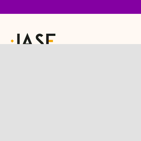
Sede
Vila Mariana – São Paulo – SP
04135-000
Filial SP
Vila Guilherme – São Paulo – SP
02056-070
Filial RJ
Ipanema – Rio de Janeiro RJ
22410-905