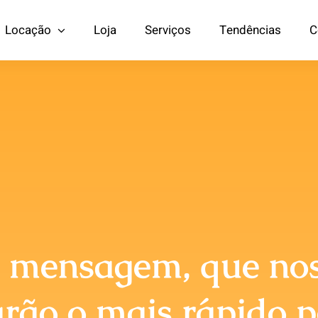
Locação
Loja
Serviços
Tendências
C
Estruturas
Estandes
ensagem, que noss
rão o mais rápido p