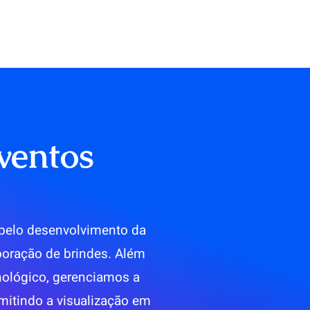
ventos
 pelo desenvolvimento da
boração de brindes. Além
nológico, gerenciamos a
mitindo a visualização em