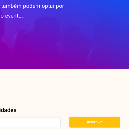
res também podem optar por
o evento.
idades
Inscrever