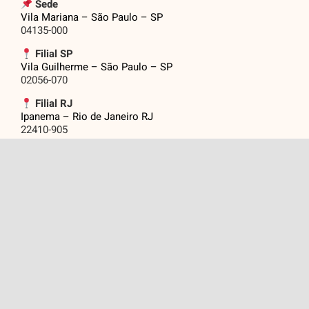
Sede
Vila Mariana – São Paulo – SP
04135-000
Filial SP
Vila Guilherme – São Paulo – SP
02056-070
Filial RJ
Ipanema – Rio de Janeiro RJ
22410-905
Filial DF
Asa Norte – Brasília DF
70.730-555
Telefone:
11 5083-0645
Email: eventos@grupojasf.com.br
Assine Nossas
.
Novidades