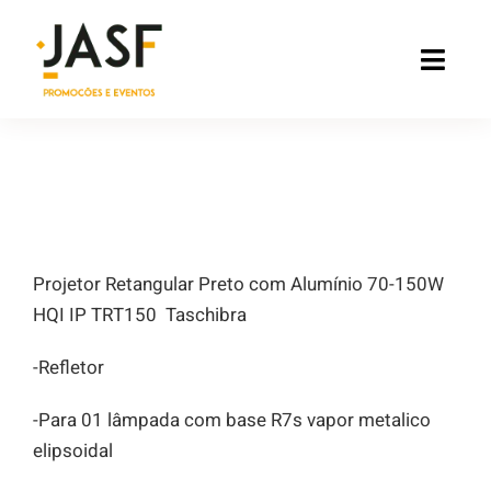
Ir
para
Toggl
o
Navig
conteúdo
.
Locação
Loja
Projetor Retangular Preto com Alumínio 70-150W
HQI IP TRT150 Taschibra
Serviços
-Refletor
Tendências
-Para 01 lâmpada com base R7s vapor metalico
Contato
elipsoidal