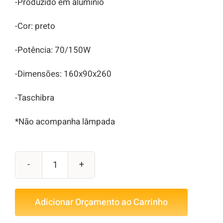
-Produzido em alumínio
-Cor: preto
-Potência: 70/150W
-Dimensões: 160x90x260
-Taschibra
*Não acompanha lâmpada
HQI
Preto
Adicionar Orçamento ao Carrinho
Blindado