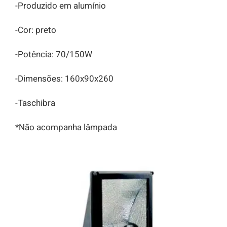
-Produzido em alumínio
Briefing Online
-Cor: preto
-Potência: 70/150W
-Dimensões: 160x90x260
-Taschibra
*Não acompanha lâmpada