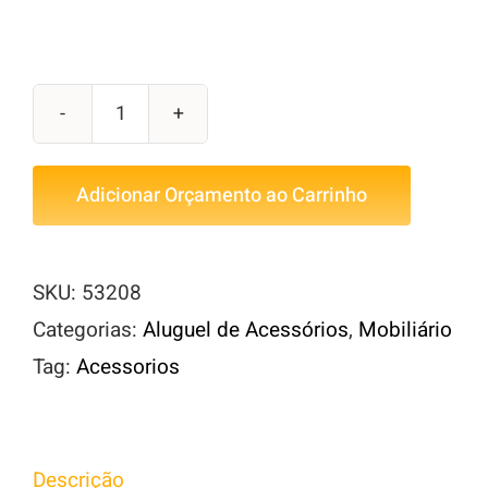
Trilhos
de
Adicionar Orçamento ao Carrinho
3m
Branco
quantidade
SKU:
53208
Categorias:
Aluguel de Acessórios
,
Mobiliário
Tag:
Acessorios
Descrição