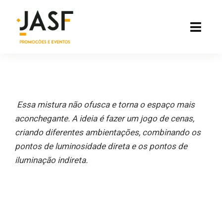
Ir
para
Toggl
o
Navig
conteúdo
.
Locação
Essa mistura não ofusca e torna o espaço mais
Loja
aconchegante. A ideia é fazer um jogo de cenas,
criando diferentes ambientações, combinando os
Serviços
pontos de luminosidade direta e os pontos de
iluminação indireta.
Tendências
Contato